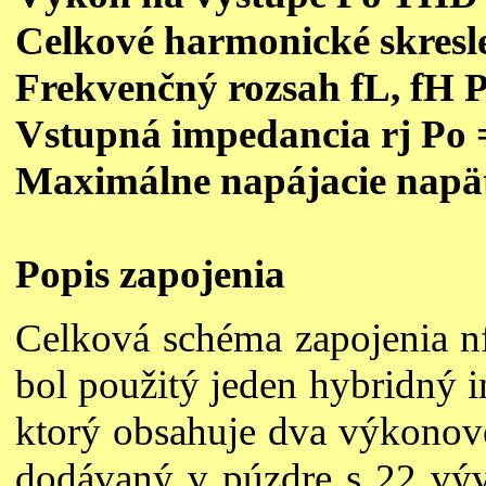
Celkové harmonické skresl
Frekvenčný rozsah fL, fH P
Vstupná impedancia rj Po 
Maximálne napájacie napät
Popis zapojenia
Celková schéma zapojenia nf 
bol použitý jeden hybridn
ktorý obsahuje dva výkonov
dodávaný v púzdre s 22 výv