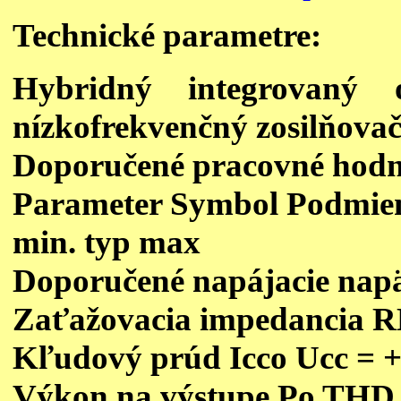
Technické parametre:
Hybridný integrova
nízkofrekvenčný zosilňov
Doporučené pracovné hod
Parameter Symbol Podmie
min. typ max
Doporučené napájacie napät
Zaťažovacia impedancia 
Kľudový prúd Icco Ucc = +
Výkon na výstupe Po THD =