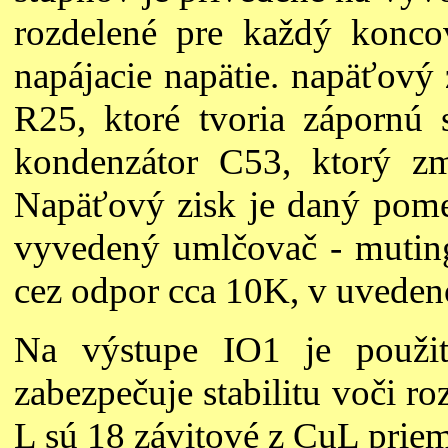
rozdelené pre každý konco
napájacie napätie. napäťový 
R25, ktoré tvoria zápornú 
kondenzátor C53, ktorý zm
Napäťový zisk je daný pom
vyvedený umlčovač - muting
cez odpor cca 10K, v uvedeno
Na výstupe IO1 je použit
zabezpečuje stabilitu voči r
L sú 18 závitové z CuL pri