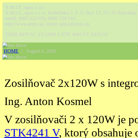
A.M.I.S., spol. s r.o. ,
A.M.I.S., spol. s r. o., Kalinčiaka 5, P. O. Box 13, 971 01 Prievidza,
mobil: 0905 623 676, 0905 239 516
http://www.amys.sk, email: amys@amys.sk
ZOSILNOVAC 2X120W S STK 4041 FY SANYO
HOME
::
August 6, 2026
Zosilňovač 2x120W s inte
Ing. Anton Kosmel
V zosilňovači 2 x 120W je p
STK4241 V
, ktorý obsahuje