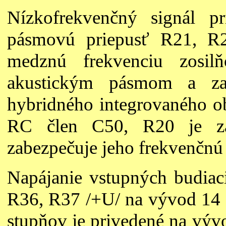
Nízkofrekvenčný signál 
pásmovú priepusť R21, R2
medznú frekvenciu zosilň
akustickým pásmom a zab
hybridného integrovaného o
RC člen C50, R20 je zap
zabezpečuje jeho frekvenčnú s
Napájanie vstupných budiac
R36, R37 /+U/ na vývod 14 
stupňov je privedené na vývo