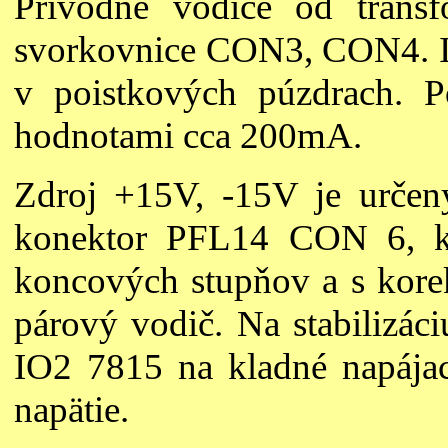
Prívodné vodiče od transfo
svorkovnice CON3, CON4. Is
v poistkových púzdrach. P
hodnotami cca 200mA.
Zdroj +15V, -15V je určený
konektor PFL14 CON 6, kt
koncových stupňov a s kore
párový vodič. Na stabilizáci
IO2 7815 na kladné napájac
napätie.