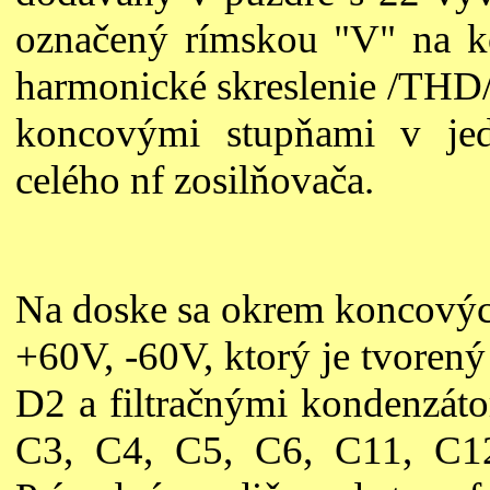
označený rímskou "V" na k
harmonické skreslenie /THD
koncovými stupňami v jed
celého nf zosilňovača.
Na doske sa okrem koncových
+60V, -60V, ktorý je tvore
D2 a filtračnými kondenzát
C3, C4, C5, C6, C11, C12