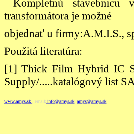
Kompletnú stavebnicu vr
transformátora je možné
objednať u firmy:A.M.I.S., spo
Použitá literatúra:
[1] Thick Film Hybrid IC 
Supply/.....katalógový list 
www.amys.sk
, email:
info@amys.sk
,
amys@amys.sk