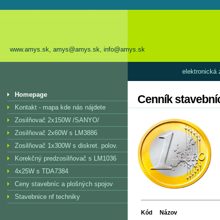
www.amys.sk, amys@amys.sk, info@amys.sk
elektronická
Homepage
Cenník stavebníc
Kontakt - mapa kde nás nájdete
Zosilňovač 2x150W /SANYO/
Zosilňovač 2x60W s LM3886
Zosilňovač 1x300W s diskret. polov.
Korekčný predzosilňovač s LM1036
4x25W s TDA7384
Ceny stavebníc a plošných spojov
Stavebnice nf techniky
Kód
Názov