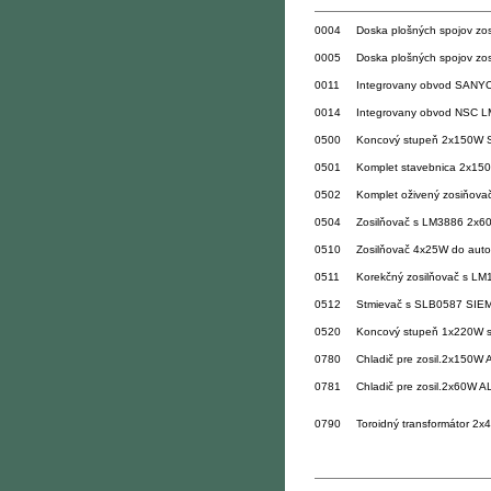
0004
Doska plošných spojov z
0005
Doska plošných spojov zo
0011
Integrovany obvod SANY
0014
Integrovany obvod NSC 
0500
Koncový stupeň 2x150W S
0501
Komplet stavebnica 2x150
0502
Komplet oživený zosiňovač
0504
Zosilňovač s LM3886 2x60
0510
Zosilňovač 4x25W do auto
0511
Korekčný zosilňovač s LM1
0512
Stmievač s SLB0587 SIEM
0520
Koncový stupeň 1x220W s
0780
Chladič pre zosil.2x150W
0781
Chladič pre zosil.2x60W 
0790
Toroidný transformátor 2