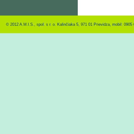
© 2012 A.M.I.S., spol. s r. o. Kalinčiaka 5, 971 01 Prievidza, mobil: 